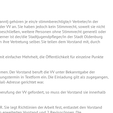
t) gehören je ein/e stimmberechtigte/r Vertreter/in der
der VV an. Sie haben jedoch kein Stimmrecht, soweit sie nicht
n beschließen, weitere Personen ohne Stimmrecht generell oder
erner ist der/die Stadtjugendpfleger/in der Stadt Oldenburg
n ihre Vertretung selber. Sie teilen dem Vorstand mit, durch
 mit einfacher Mehrheit, die Öffentlichkeit für einzelne Punkte
mmen. Der Vorstand beruft die VV unter Bekanntgabe der
ngstermin in Textform ein. Die Einladung gilt als zugegangen,
ail-Adresse gerichtet war.
berufung der VV gefordert, so muss der Vorstand sie innerhalb
 Sie legt Richtlinien der Arbeit fest, entlastet den Vorstand
n erweiterten Vorstand und 2 Revisor/innen. Die