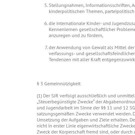
Stellungnahmen, Informationsschriften, A
kinderpolitischen Themen, parteipolitisc
die internationale Kinder- und Jugendz
Kennenlernen gesellschaftlicher Probleme
anzuregen und zu fördern,
der Anwendung von Gewalt als Mittel der 
verfassungs- und gesellschaftsfeindlichen
Tendenzen mit aller Kraft entgegenzuwirk
§
3 Gemeinn
ützigkeit
(1)
Der SJR verfolgt ausschließlich und unmitte
„Steuerbegünstigte Zwecke“ der Abgabenordnun
und Jugendarbeit im Sinne der §§ 11 und 12 SGB 
satzungsgemäßen Zwecke verwendet werden. Di
Umsetzung der Aufgaben und Ziele erhalten. Der V
nicht in erster Linie eigenwirtschaftliche Zwec
Zweck der Körperschaft fremd sind, oder durc