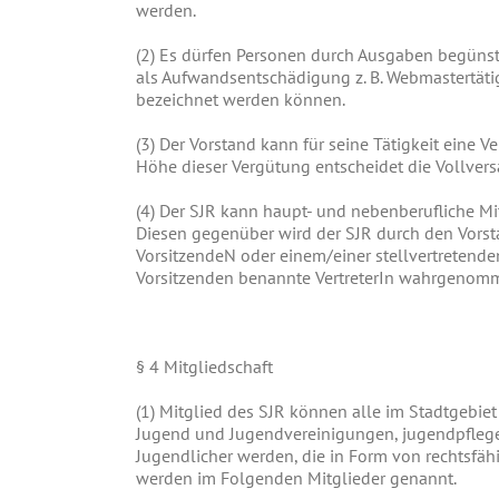
werden.
(2)
Es dürfen Personen durch Ausgaben begünsti
als Aufwandsentschädigung z. B. Webmastertätig
bezeichnet werden können.
(3)
Der Vorstand kann für seine Tätigkeit eine V
Höhe dieser Vergütung entscheidet die Vollve
(4)
Der SJR kann haupt- und nebenberufliche Mit
Diesen gegenüber wird der SJR durch den Vorsta
VorsitzendeN oder einem/einer stellvertretend
Vorsitzenden benannte VertreterIn wahrgenom
§
4 Mitgliedschaft
(1)
Mitglied des SJR können alle im Stadtgebiet
Jugend und Jugendvereinigungen, jugendpflege
Jugendlicher werden, die in Form von rechtsfähi
werden im Folgenden Mitglieder genannt.