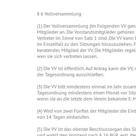
§
6 Vollversammlung
(1)
Der Vollversammlung (im Folgenden VV genann
Mitglieder an. Die Vorstandsmitglieder gehören 
Vertreter im Sinne von Satz 1 sind. Die VV kan
im Einzelfall zu den Sitzungen hinzuzuziehen. F
beratendes Mitglied der VV. Die Mitglieder regel
wen sie sich vertreten lassen.
(2)
Die VV ist öffentlich. Auf Antrag kann die VV,
der Tagesordnung ausschließen.
(3)
Die VV tritt mindestens einmal im Jahr zusa
Tagesordnung mindestens einen Monat vor Sitzu
wenn sie an die letzte dem Verein bekannte E-M
(4)
Wird von zwei Fünftel der Mitglieder die Ein
von 14 Tagen einberufen.
(5)
Die VV ist das oberste Beschlussorgan des SJR.
und wählt den Vorstand nach § 26 BGB, evtl. de